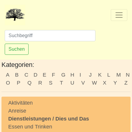
Suchen
Kategorien:
A
B
C
D
E
F
G
H
I
J
K
L
M
N
O
P
Q
R
S
T
U
V
W
X
Y
Z
Aktivitäten
Anreise
Dienstleistungen / Dies und Das
Essen und Trinken