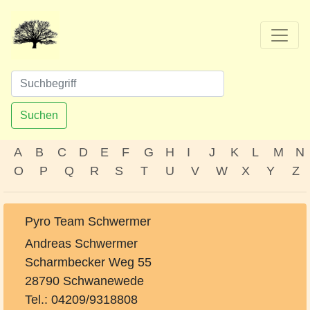
Suchen
A
B
C
D
E
F
G
H
I
J
K
L
M
N
O
P
Q
R
S
T
U
V
W
X
Y
Z
Pyro Team Schwermer
Andreas Schwermer
Scharmbecker Weg 55
28790 Schwanewede
Tel.: 04209/9318808