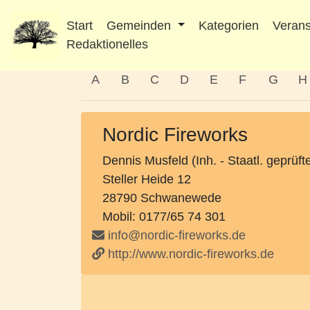
Start
Gemeinden
Kategorien
Verans
Redaktionelles
A
B
C
D
E
F
G
H
Nordic Fireworks
Dennis Musfeld (Inh. - Staatl. geprüf
Steller Heide 12
28790 Schwanewede
Mobil: 0177/65 74 301
info@nordic-fireworks.de
http://www.nordic-fireworks.de