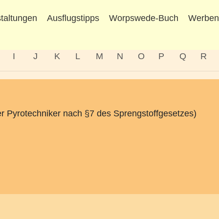
taltungen
Ausflugstipps
Worpswede-Buch
Werbe
I
J
K
L
M
N
O
P
Q
R
ter Pyrotechniker nach §7 des Sprengstoffgesetzes)