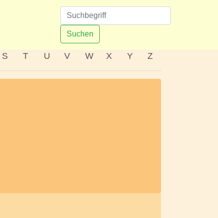
n
Suchen
S
T
U
V
W
X
Y
Z