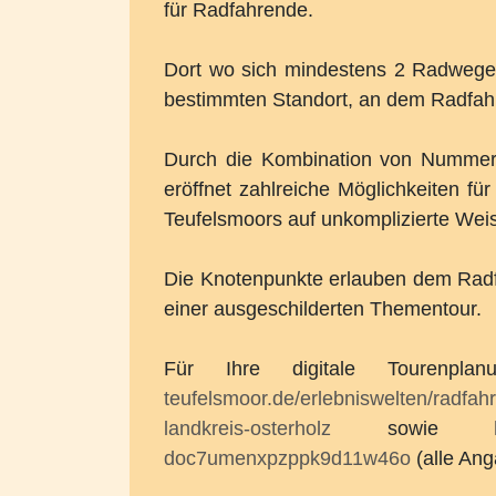
für Radfahrende.
Dort wo sich mindestens 2 Radwege 
bestimmten Standort, an dem Radfahre
Durch die Kombination von Nummern e
eröffnet zahlreiche Möglichkeiten fü
Teufelsmoors auf unkomplizierte Wei
Die Knotenpunkte erlauben dem Radf
einer ausgeschilderten Thementour.
Für Ihre digitale Tourenpl
teufelsmoor.de/erlebniswelten/radfah
landkreis-osterholz
sowie
doc7umenxpzppk9d11w46o
(alle An