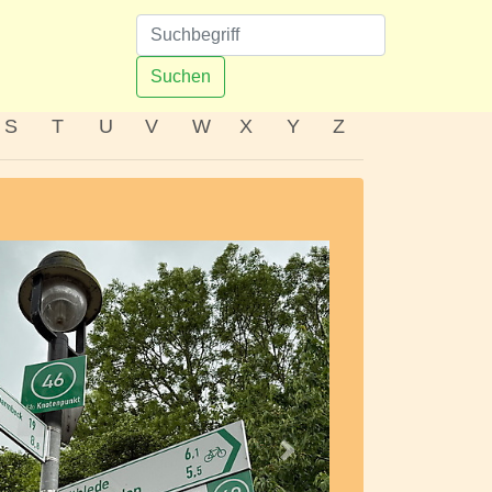
n
Suchen
S
T
U
V
W
X
Y
Z
Nächstes