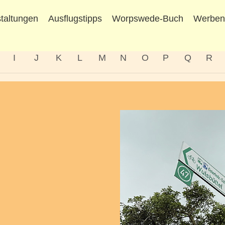
taltungen
Ausflugstipps
Worpswede-Buch
Werbe
I
J
K
L
M
N
O
P
Q
R
Vorheriges