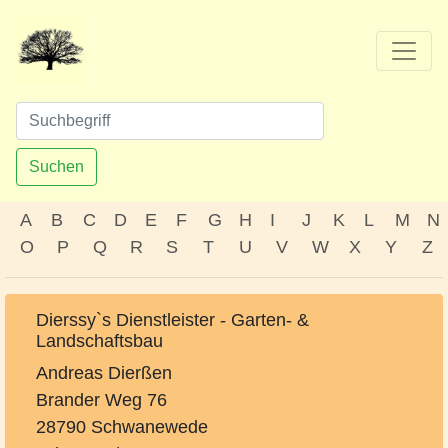
Suchen
A
B
C
D
E
F
G
H
I
J
K
L
M
N
O
P
Q
R
S
T
U
V
W
X
Y
Z
Dierssy`s Dienstleister - Garten- &
Landschaftsbau
Andreas Dierßen
Brander Weg 76
28790 Schwanewede