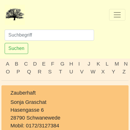
Suchen
A
B
C
D
E
F
G
H
I
J
K
L
M
N
O
P
Q
R
S
T
U
V
W
X
Y
Z
Zauberhaft
Sonja Graschat
Hasengasse 6
28790 Schwanewede
Mobil: 0172/3127384