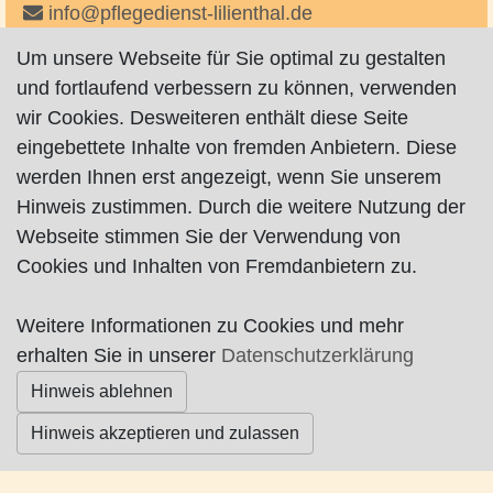
info@pflegedienst-lilienthal.de
kontakt@pflegedienst-lilienthal.de
Um unsere Webseite für Sie optimal zu gestalten
http://www.pflegedienst-lilienthal.de
und fortlaufend verbessern zu können, verwenden
auf Facebook
wir Cookies. Desweiteren enthält diese Seite
auf Instagram
eingebettete Inhalte von fremden Anbietern. Diese
werden Ihnen erst angezeigt, wenn Sie unserem
Hinweis zustimmen. Durch die weitere Nutzung der
Webseite stimmen Sie der Verwendung von
Cookies und Inhalten von Fremdanbietern zu.
Weitere Informationen zu Cookies und mehr
Impressum
|
Datenschutz
|
AGB
erhalten Sie in unserer
Datenschutzerklärung
Hinweis ablehnen
© Worpswede24 2015-2026
Hinweis akzeptieren und zulassen