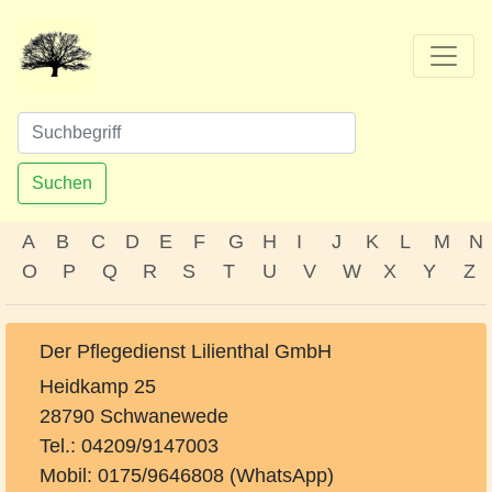
Suchen
A
B
C
D
E
F
G
H
I
J
K
L
M
N
O
P
Q
R
S
T
U
V
W
X
Y
Z
Der Pflegedienst Lilienthal GmbH
Heidkamp 25
28790 Schwanewede
Tel.: 04209/9147003
Mobil: 0175/9646808 (WhatsApp)