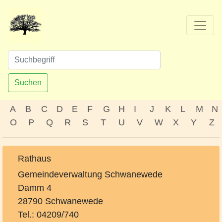
Suchen
A
B
C
D
E
F
G
H
I
J
K
L
M
N
O
P
Q
R
S
T
U
V
W
X
Y
Z
Rathaus
Gemeindeverwaltung Schwanewede
Damm 4
28790 Schwanewede
Tel.: 04209/740