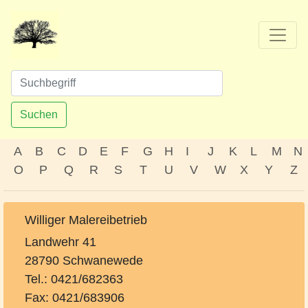
Suchen
A
B
C
D
E
F
G
H
I
J
K
L
M
N
O
P
Q
R
S
T
U
V
W
X
Y
Z
Williger Malereibetrieb
Landwehr 41
28790 Schwanewede
Tel.: 0421/682363
Fax: 0421/683906