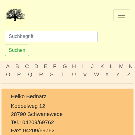
Suchen
A
B
C
D
E
F
G
H
I
J
K
L
M
N
O
P
Q
R
S
T
U
V
W
X
Y
Z
Heiko Bednarz
Koppelweg 12
28790 Schwanewede
Tel.: 04209/69762
Fax: 04209/69762