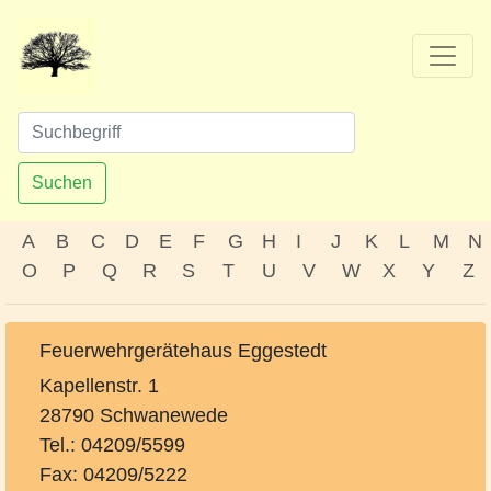
Suchen
A
B
C
D
E
F
G
H
I
J
K
L
M
N
O
P
Q
R
S
T
U
V
W
X
Y
Z
Feuerwehrgerätehaus Eggestedt
Kapellenstr. 1
28790 Schwanewede
Tel.: 04209/5599
Fax: 04209/5222