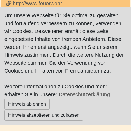
http://www.feuerwehr-
schwanewede.de/index.php/eggestedt/54-
Um unsere Webseite für Sie optimal zu gestalten
eggestedt
und fortlaufend verbessern zu können, verwenden
wir Cookies. Desweiteren enthält diese Seite
Feuerwehr
eingebettete Inhalte von fremden Anbietern. Diese
werden Ihnen erst angezeigt, wenn Sie unserem
Alle Angaben ausdrücklich ohne Gewähr !!!
Hinweis zustimmen. Durch die weitere Nutzung der
Webseite stimmen Sie der Verwendung von
Cookies und Inhalten von Fremdanbietern zu.
Impressum
|
Datenschutz
|
AGB
Weitere Informationen zu Cookies und mehr
erhalten Sie in unserer
Datenschutzerklärung
© Worpswede24 2015-2026
Hinweis ablehnen
Hinweis akzeptieren und zulassen