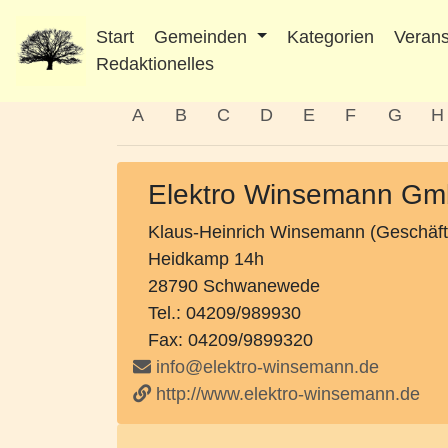
Start
Gemeinden
Kategorien
Verans
Redaktionelles
A
B
C
D
E
F
G
H
Elektro Winsemann Gm
Klaus-Heinrich Winsemann (Geschäft
Heidkamp 14h
28790 Schwanewede
Tel.: 04209/989930
Fax: 04209/9899320
info@elektro-winsemann.de
http://www.elektro-winsemann.de