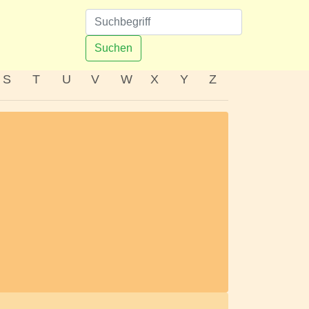
n
Suchen
S
T
U
V
W
X
Y
Z