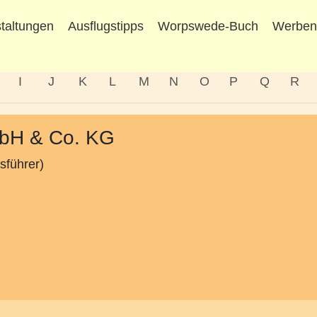
taltungen
Ausflugstipps
Worpswede-Buch
Werbe
I
J
K
L
M
N
O
P
Q
R
bH & Co. KG
sführer)