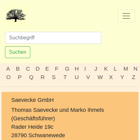
Suchen
A
B
C
D
E
F
G
H
I
J
K
L
M
N
O
P
Q
R
S
T
U
V
W
X
Y
Z
Saevecke GmbH
Thomas Saevecke und Marko Ihmels
(Geschäftsführer)
Rader Heide 19c
28790 Schwanewede