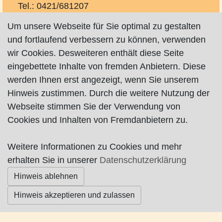
Tel.: 0421/681207
Fax: 0421/680599
Um unsere Webseite für Sie optimal zu gestalten
info@saevecke.net
und fortlaufend verbessern zu können, verwenden
http://www.saevecke.net
wir Cookies. Desweiteren enthält diese Seite
eingebettete Inhalte von fremden Anbietern. Diese
Isolierungen, Wärme-, Kälte-, Schall- und
werden Ihnen erst angezeigt, wenn Sie unserem
Brandschutz.
Hinweis zustimmen. Durch die weitere Nutzung der
Webseite stimmen Sie der Verwendung von
Cookies und Inhalten von Fremdanbietern zu.
Impressum
|
Datenschutz
|
AGB
Weitere Informationen zu Cookies und mehr
erhalten Sie in unserer
Datenschutzerklärung
© Worpswede24 2015-2026
Hinweis ablehnen
Hinweis akzeptieren und zulassen