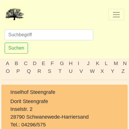
Suchen
A
B
C
D
E
F
G
H
I
J
K
L
M
N
O
P
Q
R
S
T
U
V
W
X
Y
Z
Inselhof Steengrafe
Dorit Steengrafe
Inselstr. 2
28790 Schwanewede-Harriersand
Tel.: 04296/575