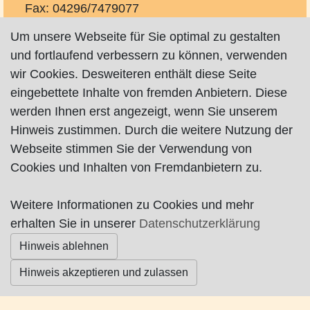
Fax: 04296/7479077
info@inselhof-steengrafe.de
Um unsere Webseite für Sie optimal zu gestalten
http://www.inselhof-steengrafe.de
und fortlaufend verbessern zu können, verwenden
wir Cookies. Desweiteren enthält diese Seite
eingebettete Inhalte von fremden Anbietern. Diese
werden Ihnen erst angezeigt, wenn Sie unserem
Hinweis zustimmen. Durch die weitere Nutzung der
Webseite stimmen Sie der Verwendung von
Impressum
|
Datenschutz
|
AGB
Cookies und Inhalten von Fremdanbietern zu.
© Worpswede24 2015-2026
Weitere Informationen zu Cookies und mehr
erhalten Sie in unserer
Datenschutzerklärung
Hinweis ablehnen
Hinweis akzeptieren und zulassen