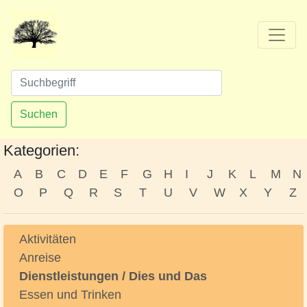
Suchen
Kategorien:
A
B
C
D
E
F
G
H
I
J
K
L
M
N
O
P
Q
R
S
T
U
V
W
X
Y
Z
Aktivitäten
Anreise
Dienstleistungen / Dies und Das
Essen und Trinken