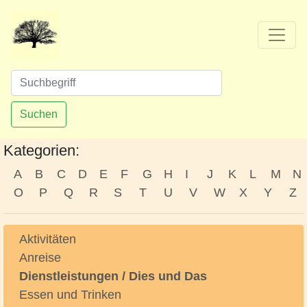
Suchen
Kategorien:
A
B
C
D
E
F
G
H
I
J
K
L
M
N
O
P
Q
R
S
T
U
V
W
X
Y
Z
Aktivitäten
Anreise
Dienstleistungen / Dies und Das
Essen und Trinken