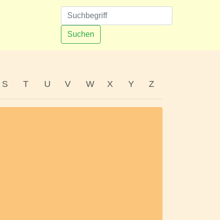
n
Suchen
S
T
U
V
W
X
Y
Z