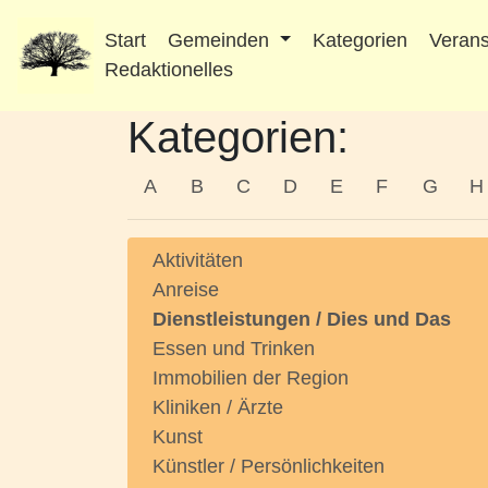
Start
Gemeinden
Kategorien
Verans
Redaktionelles
Kategorien:
A
B
C
D
E
F
G
H
Aktivitäten
Anreise
Dienstleistungen / Dies und Das
Essen und Trinken
Immobilien der Region
Kliniken / Ärzte
Kunst
Künstler / Persönlichkeiten