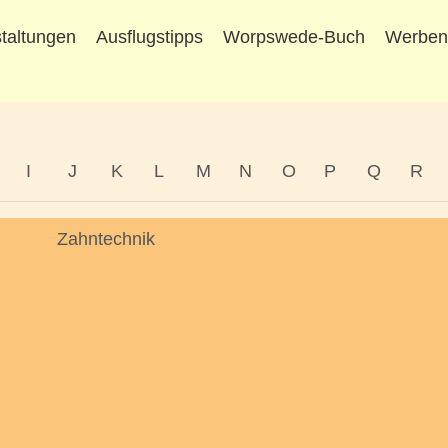
taltungen
Ausflugstipps
Worpswede-Buch
Werbe
I
J
K
L
M
N
O
P
Q
R
Zahntechnik