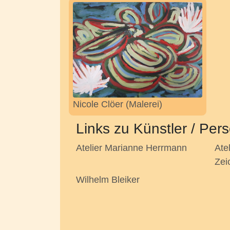
Nicole Clöer (Malerei)
Links zu Künstler / Per
Atelier Marianne Herrmann
Atel
Zei
Wilhelm Bleiker