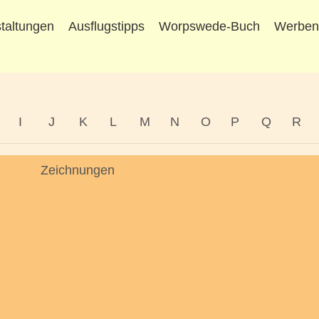
taltungen
Ausflugstipps
Worpswede-Buch
Werbe
I
J
K
L
M
N
O
P
Q
R
Zeichnungen