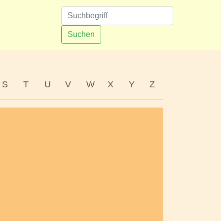
n
Suchen
S
T
U
V
W
X
Y
Z