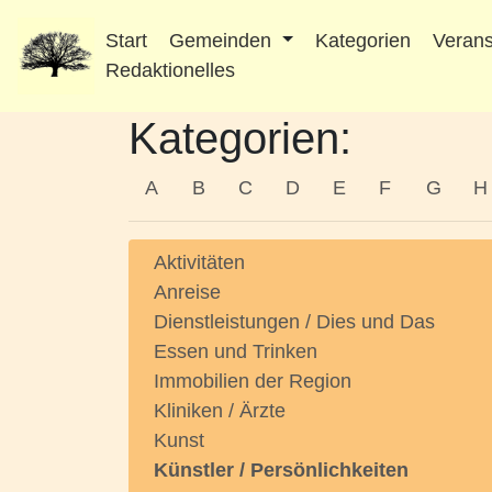
Start
Gemeinden
Kategorien
Verans
Redaktionelles
Kategorien:
A
B
C
D
E
F
G
H
Aktivitäten
Anreise
Dienstleistungen / Dies und Das
Essen und Trinken
Immobilien der Region
Kliniken / Ärzte
Kunst
Künstler / Persönlichkeiten